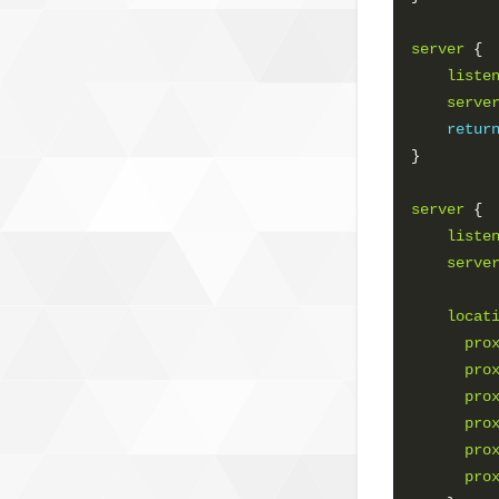
server
 {

liste
serve
retur
}

server
 {

liste
serve
locat
pro
pro
pro
pro
pro
pro