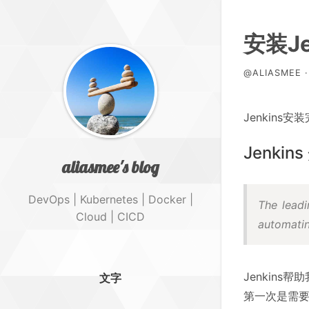
安装Je
@ALIASMEE · 
Jenkin
Jenkin
aliasmee's blog
DevOps | Kubernetes | Docker |
The leadi
Cloud | CICD
automatin
Jenkin
文字
第一次是需要