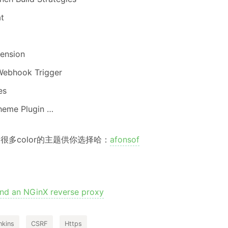
t
tension
Webhook Trigger
es
heme Plugin …
很多color的主题供你选择哈：
afonsof
ind an NGinX reverse proxy
nkins
CSRF
Https