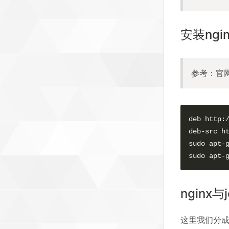
安装ngin
参考：官
deb http:/
deb-src ht
sudo apt-g
sudo apt-
nginx
这里我们分成几