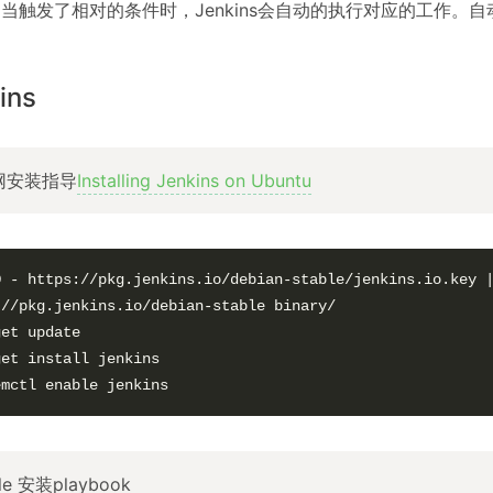
当触发了相对的条件时，Jenkins会自动的执行对应的工作。自动
ins
网安装指导
Installing Jenkins on Ubuntu
O - https://pkg.jenkins.io/debian-stable/jenkins.io.key |
//pkg.jenkins.io/debian-stable binary/

et update

et install jenkins

emctl enable jenkins
le 安装playbook