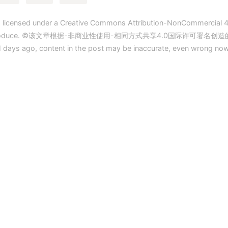
s licensed under a Creative Commons Attribution-NonCommercial 4.
 reproduce. ©该文章根据-非商业性使用-相同方式共享4.0国际许可署名
1
days ago, content in the post may be inaccurate, even wrong now, 