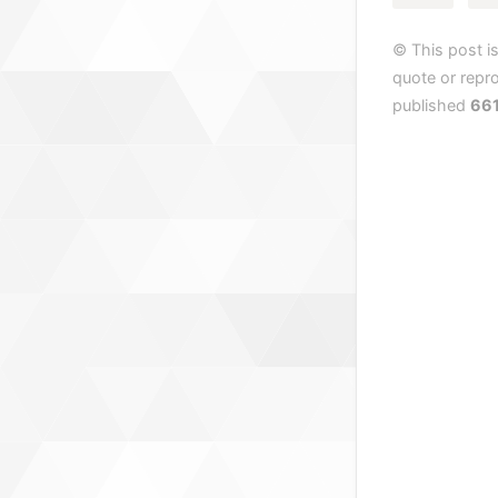
© This post i
quote or
published
66