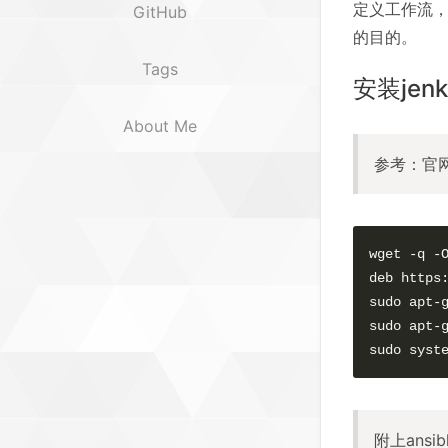
定义工作流，
GitHub
的目的。
Tags
安装jenk
About Me
参考：官
wget -q -
deb https:
sudo apt-g
sudo apt-g
sudo syst
附上ansib