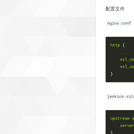
配置文件
nginx.conf
http
 {

...
ssl_c
ssl_c
}
jenkins-sit
upstream
serve
}
