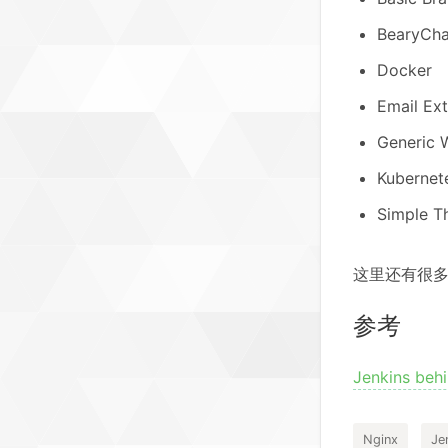
BearyCha
Docker
Email Ex
Generic 
Kubernet
Simple T
这里还有很多
参考
Jenkins beh
Nginx
Je