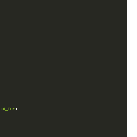
ded_for
;
