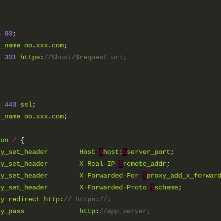
n
80
;

r_name
oo
.
xxx
.
com
;

n
301
https
:
n
443
ssl
;

r_name
oo
.
xxx
.
com
;

ion
/
 {

xy_set_header
Host
$
host
:
$
server_port
;

xy_set_header
X
-
Real
-
IP
$
remote_addr
;

xy_set_header
X
-
Forwarded
-
For
$
proxy_add_x_forwar
xy_set_header
X
-
Forwarded
-
Proto
$
scheme
;

xy_redirect
http
:
xy_pass
http
: