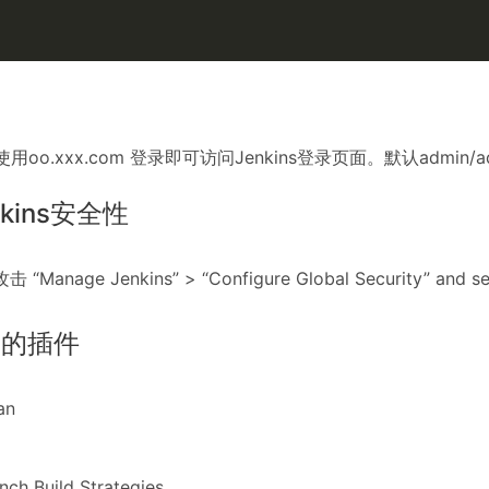
使用oo.xxx.com 登录即可访问Jenkins登录页面。默认admin/
nkins安全性
Manage Jenkins” > “Configure Global Security” and selec
用的插件
an
nch Build Strategies